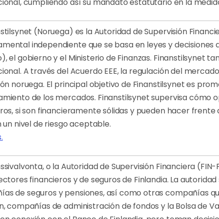
cional, cumpliendo así su mandato estatutario en la medida
nstilsynet (Noruega) es la Autoridad de Supervisión Financi
mental independiente que se basa en leyes y decisiones
), el gobierno y el Ministerio de Finanzas. Finanstilsynet 
cional. A través del Acuerdo EEE, la regulación del mercado
ión noruega. El principal objetivo de Finanstilsynet es prom
amiento de los mercados. Finanstilsynet supervisa cómo o
eros, si son financieramente sólidas y pueden hacer frent
n un nivel de riesgo aceptable.
.
ssivalvonta, o la Autoridad de Supervisión Financiera (FIN-F
sectores financieros y de seguros de Finlandia. La autorida
as de seguros y pensiones, así como otras compañías que
ón, compañías de administración de fondos y la Bolsa de Va