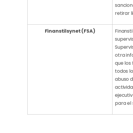
sancion
retirar 
Finanstilsynet (FSA)
Finanst
supervi
Supervi
otra in
que los 
todos lo
abuso d
activid
ejecutiv
para el 