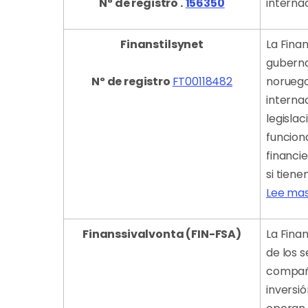
Nº de registro .
156350
interna
Finanstilsynet
La Fina
guberna
Nº de registro
FT00118482
noruego
interna
legislac
funcion
financi
si tiene
Lee mas
Finanssivalvonta (FIN-FSA)
La Finan
de los 
compañí
inversi