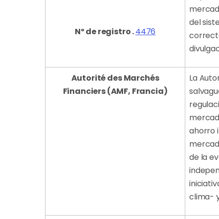
mercado
del sis
Nº de registro .
4476
correct
divulga
Autorité des Marchés
La Auto
Financiers (AMF, Francia)
salvagua
regulaci
mercado
ahorro 
mercado
de la e
indepen
iniciati
clima- 