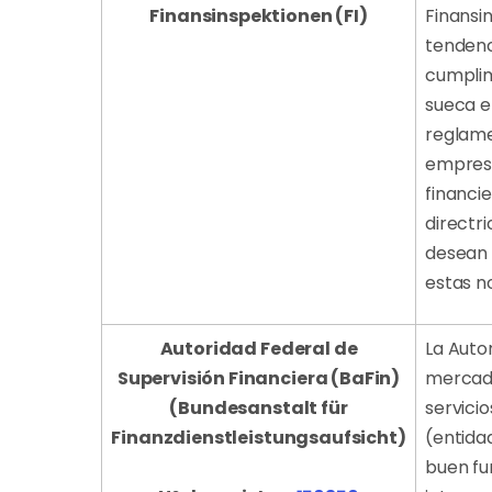
Finansinspektionen (FI)
Finansin
tendenc
cumplim
sueca e 
reglamen
empresa
financi
directri
desean 
estas n
Autoridad Federal de
La Auto
Supervisión Financiera (BaFin)
mercado
(Bundesanstalt für
servici
Finanzdienstleistungsaufsicht)
(entida
buen fu