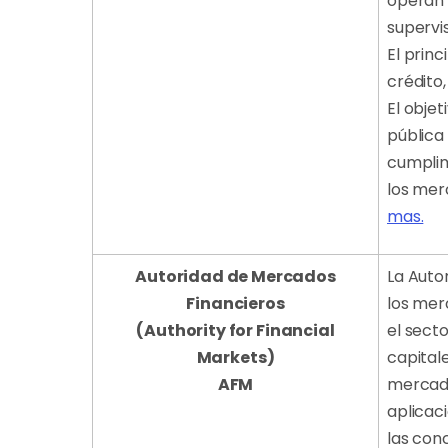
operan 
supervis
El princ
crédito
El obje
pública
cumplim
los merc
mas.
Autoridad de Mercados
La Auto
Financieros
los mer
(Authority for Financial
el sect
Markets)
capital
AFM
mercado
aplicac
las con