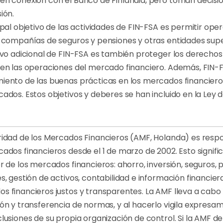
en conexión con el Banco de Finlandia, pero toman decisi
ión.
ipal objetivo de las actividades de FIN-FSA es permitir ope
, compañías de seguros y pensiones y otras entidades sup
tivo adicional de FIN-FSA es también proteger los derecho
 en las operaciones del mercado financiero. Además, FIN
iento de las buenas prácticas en los mercados financieros
ados. Estos objetivos y deberes se han incluido en la Ley 
ridad de los Mercados Financieros (AMF, Holanda) es resp
cados financieros desde el 1 de marzo de 2002. Esto signif
or de los mercados financieros: ahorro, inversión, seguros
es, gestión de activos, contabilidad e información financ
s financieros justos y transparentes. La AMF lleva a cabo
ión y transferencia de normas, y al hacerlo vigila expres
clusiones de su propia organización de control. Si la AMF 