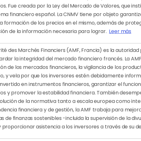
s. Fue creada por la Ley del Mercado de Valores, que ins
tema financiero español. La CNMV tiene por objeto garanti
a formación de los precios en el mismo, además de proteg
ción de la información necesaria para lograr.
Leer más
rité des Marchés Financiers (AMF, Francia) es la autorida
rdar la integridad del mercado financiero francés. La AMF 
ón de los mercados financieros, la vigilancia de los product
, y vela por que los inversores estén debidamente informa
invertido en instrumentos financieros, garantizar el funci
s y promover la estabilidad financiera. También desempe
volución de la normativa tanto a escala europea como int
dencia financiera y de gestión, la AMF trabaja para mejor
vas de finanzas sostenibles -incluida la supervisión de la d
y proporcionar asistencia a los inversores a través de su d